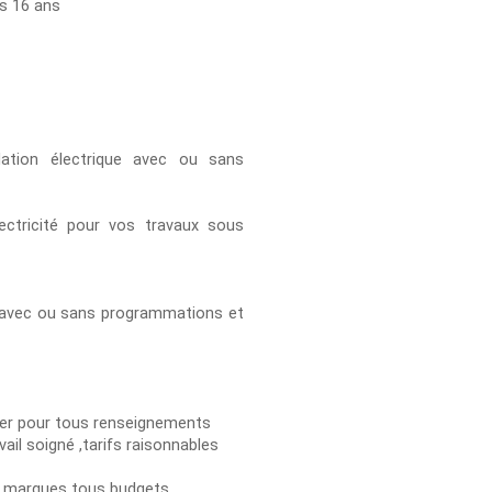
is 16 ans
ation électrique avec ou sans
lectricité pour vos travaux sous
 avec ou sans programmations et
ter pour tous renseignements
avail soigné ,tarifs raisonnables
s marques tous budgets