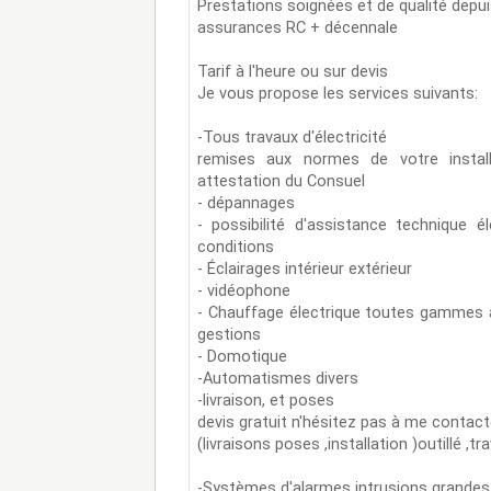
Prestations soignées et de qualité depu
assurances RC + décennale
Tarif à l'heure ou sur devis
Je vous propose les services suivants:
-Tous travaux d'électricité
remises aux normes de votre install
attestation du Consuel
- dépannages
- possibilité d'assistance technique é
conditions
- Éclairages intérieur extérieur
- vidéophone
- Chauffage électrique toutes gammes
gestions
- Domotique
-Automatismes divers
-livraison, et poses
devis gratuit n'hésitez pas à me contac
(livraisons poses ,installation )outillé ,tr
-Systèmes d'alarmes intrusions grande