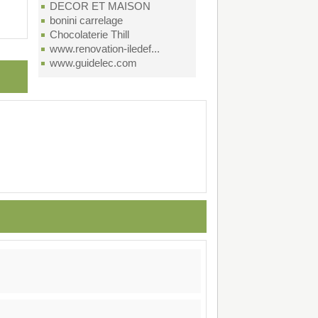
DECOR ET MAISON
bonini carrelage
Chocolaterie Thill
www.renovation-iledef...
www.guidelec.com