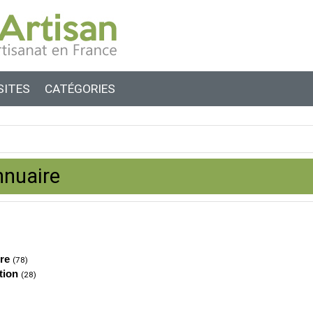
SITES
CATÉGORIES
nnuaire
re
(78)
tion
(28)