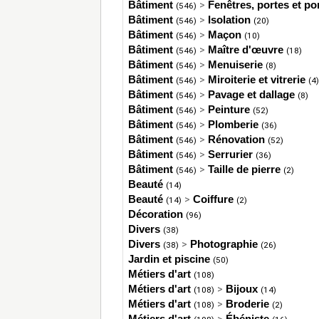
Bâtiment
>
Fenêtres, portes et por
(546)
Bâtiment
>
Isolation
(546)
(20)
Bâtiment
>
Maçon
(546)
(10)
Bâtiment
>
Maître d'œuvre
(546)
(18)
Bâtiment
>
Menuiserie
(546)
(8)
Bâtiment
>
Miroiterie et vitrerie
(546)
(4)
Bâtiment
>
Pavage et dallage
(546)
(8)
Bâtiment
>
Peinture
(546)
(52)
Bâtiment
>
Plomberie
(546)
(36)
Bâtiment
>
Rénovation
(546)
(52)
Bâtiment
>
Serrurier
(546)
(36)
Bâtiment
>
Taille de pierre
(546)
(2)
Beauté
(14)
Beauté
>
Coiffure
(14)
(2)
Décoration
(96)
Divers
(38)
Divers
>
Photographie
(38)
(26)
Jardin et piscine
(50)
Métiers d'art
(108)
Métiers d'art
>
Bijoux
(108)
(14)
Métiers d'art
>
Broderie
(108)
(2)