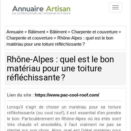
Toggle
navigat
Annuaire
>
Bâtiment
>
Bâtiment
>
Charpente et couverture
>
Charpente et couverture
>
Rhône-Alpes : quel est le bon
matériau pour une toiture réfléchissante ?
Rhône-Alpes : quel est le bon
matériau pour une toiture
réfléchissante ?
Lien du site :
https://www.pac-cool-roof.com/
Lorsqu’il s’agit de choisir un matériau pour sa toiture
réfléchissante (ou cool roof), il est essentiel d’en prendre
le bon. Particulièrement en Rhône-Alpes où les étés sont
très chauds et ensoleillés, il faut vraiment ne pas se
planter sur son choix. Alors, quel est l’idéal matériau pour