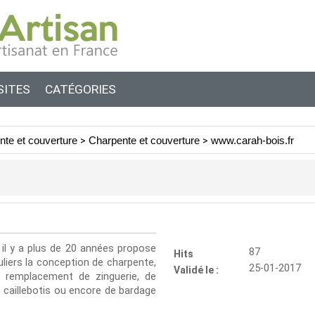
SITES
CATÉGORIES
nte et couverture
>
Charpente et couverture
>
www.carah-bois.fr
il y a plus de 20 années propose
87
Hits
uliers la conception de charpente,
25-01-2017
Validé le :
e remplacement de zinguerie, de
e caillebotis ou encore de bardage