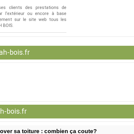
s clients des prestations de
ar l'extérieur ou encore à base
tement sur le site web tous les
H BOIS.
ah-bois.fr
h-bois.fr
ver sa toiture : combien ça coute?