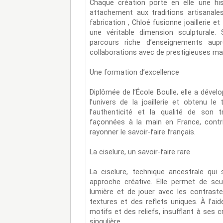
Chaque création porte en elle une hi
attachement aux traditions artisanale
fabrication , Chloé fusionne joaillerie e
une véritable dimension sculpturale. 
parcours riche d’enseignements aup
collaborations avec de prestigieuses ma
Une formation d’excellence
Diplômée de l’École Boulle, elle a déve
l’univers de la joaillerie et obtenu le t
l’authenticité et la qualité de son 
façonnées à la main en France, contri
rayonner le savoir-faire français.
La ciselure, un savoir-faire rare
La ciselure, technique ancestrale qui
approche créative. Elle permet de scu
lumière et de jouer avec les contrast
textures et des reflets uniques. À l’ai
motifs et des reliefs, insufflant à ses 
singulière.