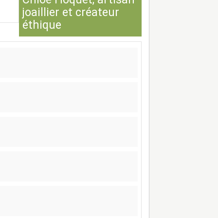
joaillier et créateur
éthique