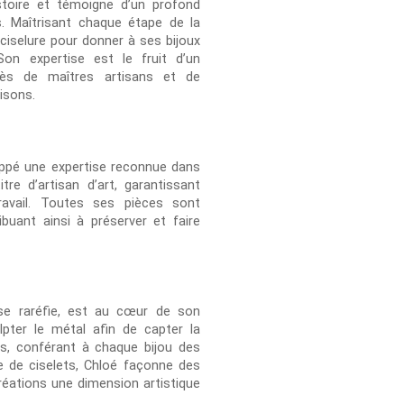
stoire et témoigne d’un profond
s. Maîtrisant chaque étape de la
t ciselure pour donner à ses bijoux
Son expertise est le fruit d’un
rès de maîtres artisans et de
isons.
loppé une expertise reconnue dans
itre d’artisan d’art, garantissant
travail. Toutes ses pièces sont
buant ainsi à préserver et faire
 se raréfie, est au cœur de son
lpter le métal afin de capter la
es, conférant à chaque bijou des
de de ciselets, Chloé façonne des
créations une dimension artistique