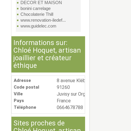
DECOR ET MAISON
bonini carrelage
Chocolaterie Thill
www.renovation-iledef...
www.guidelec.com
Informations sur:
Chloé Hoquet, artisan
joaillier et créateur
éthique
Adresse
8 avenue Kléber
Code postal
91260
Ville
Juvisy sur Orge
Pays
France
Téléphone
0664678788
Sites proches de
Chloé Hoquet, artisan