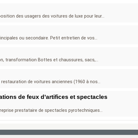
position des usagers des voitures de luxe pour leur...
incipales ou secondaire. Petit entretien de vos...
on, transformation Bottes et chaussures, sacs,...
, restauration de voitures anciennes (1960 à nos...
ions de feux d’artifices et spectacles
reprise prestataire de spectacles pyrotechniques...
Boosté par Arfooo 2.02 - © 2007 - 2021 -
Contact
- -
Mentions legales