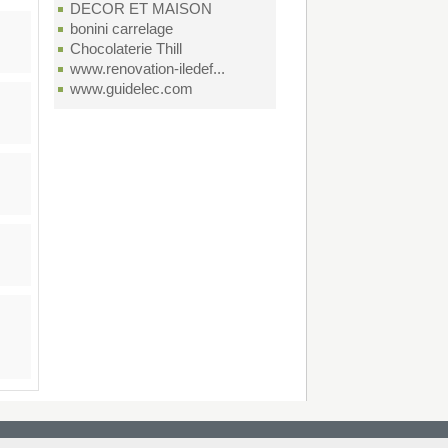
DECOR ET MAISON
bonini carrelage
Chocolaterie Thill
www.renovation-iledef...
www.guidelec.com